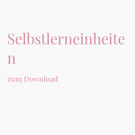
Selbstlerneinheite
n
zum Download
Unsere Selbstlerneinheiten für werdende Eltern bieten eine wertvolle
Ergänzung zu unseren Live-Kursen und Angeboten.
Durch evidenzbasiertes Wissen zu verschiedenen Themen rund um
Schwangerschaft, Geburt und das Leben mit dem Neugeborenen können
werdende Eltern sich eigenständig Wissen aneignen und sich optimal auf die
bevorstehende Veränderung vorbereiten.
Wir bieten Einzelmodule zu spezifischen Themen oder umfassende Pakete an,
die alle wichtigen Aspekte abdecken.