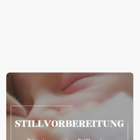
Ob Schwangerschafts- und Geburtsmanagement, Umgang mit Geburtsschmerz,
Stillen oder die Bindung zum Kind - unser Ziel ist es, werdenden Eltern die
Informationen zur Verfügung zu stellen, die sie benötigen, um selbstbewusst
informierte Entscheidungen zu treffen.
Achtung: In unseren
Geburtsvorbereitungskursen
erhälst du bereits einen
großen Teil der folgenden Inhalte
kostenfrei
im Kurs!